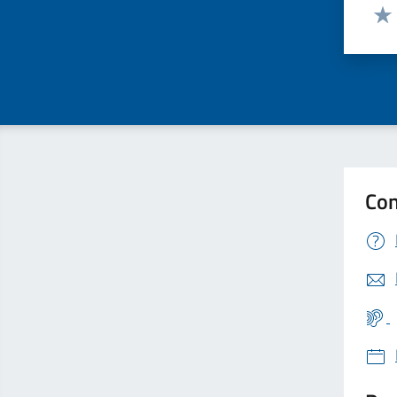
Valut
Valu
Con