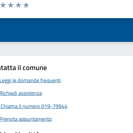
a da 1 a 5 stelle la pagina
ta 1 stelle su 5
Valuta 2 stelle su 5
Valuta 3 stelle su 5
Valuta 4 stelle su 5
Valuta 5 stelle su 5
tatta il comune
Leggi le domande frequenti
Richiedi assistenza
Chiama il numero 019-79944
Prenota appuntamento