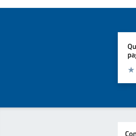
Qu
pa
Valut
Valu
Con