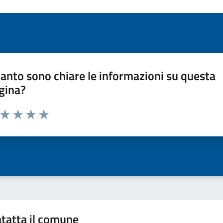
anto sono chiare le informazioni su questa
gina?
a da 1 a 5 stelle la pagina
ta 1 stelle su 5
Valuta 2 stelle su 5
Valuta 3 stelle su 5
Valuta 4 stelle su 5
Valuta 5 stelle su 5
tatta il comune