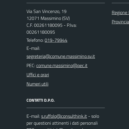
Via San Vincenzo, 19
Regione 
12071 Massimino (SV)
Provinci
C.F. 00261180095 - P.Iva:
00261180095
Telefono:
019-79944
E-mail:
PEC:
Uffici e orari
Numeri utili
CONTATTI D.P.O.
E-mail:
- solo
per questioni attinenti i dati personali