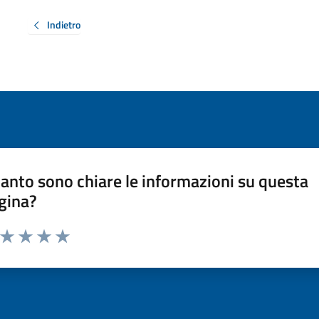
Indietro
anto sono chiare le informazioni su questa
gina?
a da 1 a 5 stelle la pagina
ta 1 stelle su 5
Valuta 2 stelle su 5
Valuta 3 stelle su 5
Valuta 4 stelle su 5
Valuta 5 stelle su 5