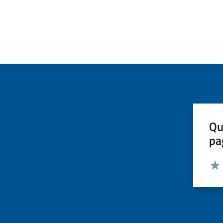
Qu
pa
Valut
Valu