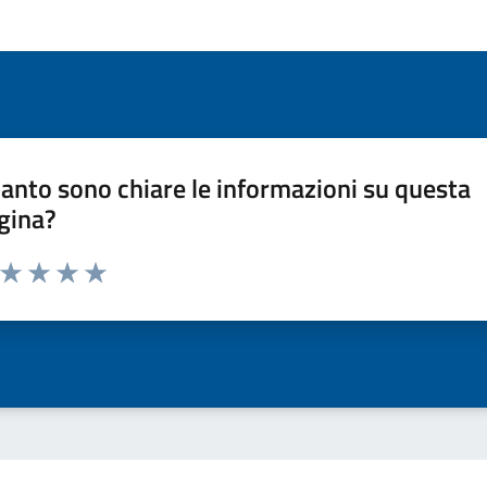
anto sono chiare le informazioni su questa
gina?
a da 1 a 5 stelle la pagina
ta 1 stelle su 5
Valuta 2 stelle su 5
Valuta 3 stelle su 5
Valuta 4 stelle su 5
Valuta 5 stelle su 5