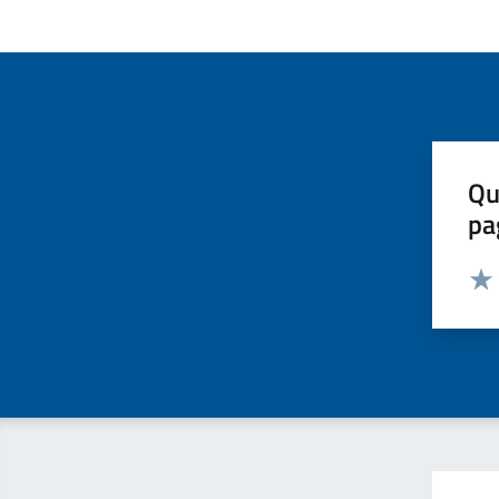
Qu
pa
Valut
Valu