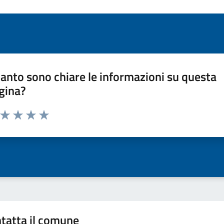
anto sono chiare le informazioni su questa
gina?
a da 1 a 5 stelle la pagina
ta 1 stelle su 5
Valuta 2 stelle su 5
Valuta 3 stelle su 5
Valuta 4 stelle su 5
Valuta 5 stelle su 5
tatta il comune