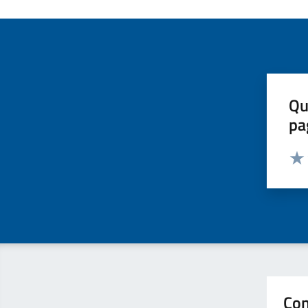
Qu
pa
Valut
Valu
Con