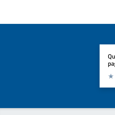
Qu
pa
Valut
Valu