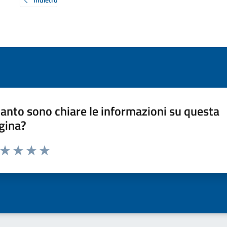
anto sono chiare le informazioni su questa
gina?
a da 1 a 5 stelle la pagina
ta 1 stelle su 5
Valuta 2 stelle su 5
Valuta 3 stelle su 5
Valuta 4 stelle su 5
Valuta 5 stelle su 5