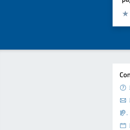
Valut
Valu
Con