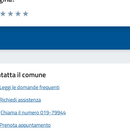
a da 1 a 5 stelle la pagina
ta 1 stelle su 5
Valuta 2 stelle su 5
Valuta 3 stelle su 5
Valuta 4 stelle su 5
Valuta 5 stelle su 5
tatta il comune
Leggi le domande frequenti
Richiedi assistenza
Chiama il numero 019-79944
Prenota appuntamento