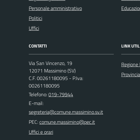
Personale amministrativo
Educazio
Politici
Uffici
CONTATTI
LINK UTIL
Via San Vincenzo, 19
Regione 
12071 Massimino (SV)
Provinci
C.F. 00261180095 - P.Iva:
00261180095
Telefono:
019-79944
E-mail:
PEC:
Uffici e orari