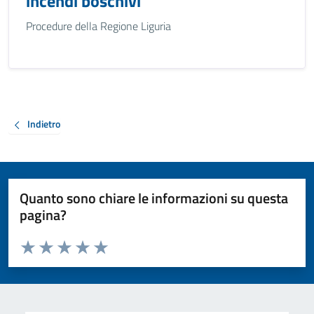
incendi boschivi
Procedure della Regione Liguria
Indietro
Quanto sono chiare le informazioni su questa
pagina?
Valuta da 1 a 5 stelle la pagina
Valuta 1 stelle su 5
Valuta 2 stelle su 5
Valuta 3 stelle su 5
Valuta 4 stelle su 5
Valuta 5 stelle su 5