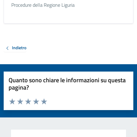
Procedure della Regione Liguria
Indietro
Quanto sono chiare le informazioni su questa
pagina?
Valuta da 1 a 5 stelle la pagina
Valuta 1 stelle su 5
Valuta 2 stelle su 5
Valuta 3 stelle su 5
Valuta 4 stelle su 5
Valuta 5 stelle su 5