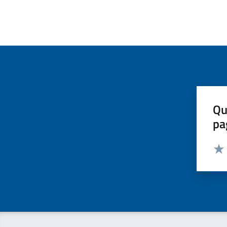
Qu
pa
Valut
Valu