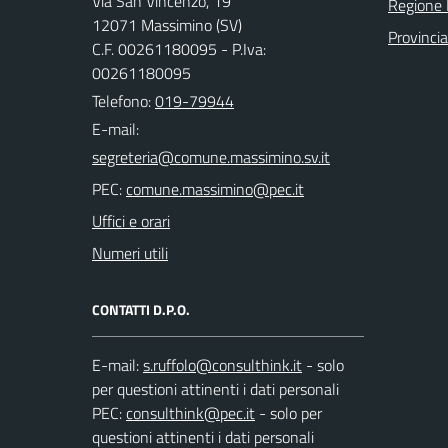
Via San Vincenzo, 19
Regione 
12071 Massimino (SV)
Provinci
C.F. 00261180095 - P.Iva:
00261180095
Telefono:
019-79944
E-mail:
PEC:
Uffici e orari
Numeri utili
CONTATTI D.P.O.
E-mail:
- solo
per questioni attinenti i dati personali
PEC:
- solo per
questioni attinenti i dati personali