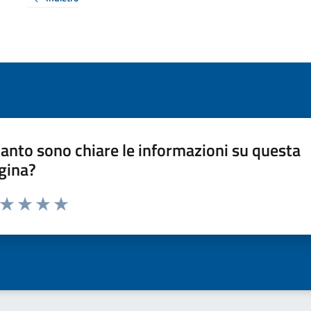
anto sono chiare le informazioni su questa
gina?
a da 1 a 5 stelle la pagina
ta 1 stelle su 5
Valuta 2 stelle su 5
Valuta 3 stelle su 5
Valuta 4 stelle su 5
Valuta 5 stelle su 5