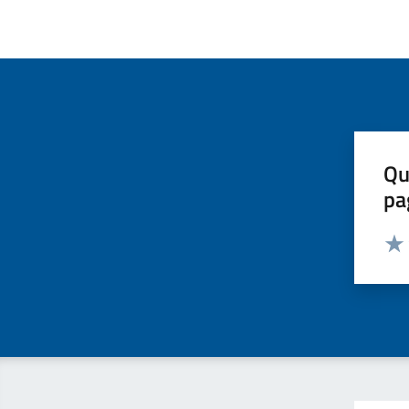
Qu
pa
Valut
Valu