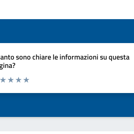
anto sono chiare le informazioni su questa
gina?
a da 1 a 5 stelle la pagina
ta 1 stelle su 5
Valuta 2 stelle su 5
Valuta 3 stelle su 5
Valuta 4 stelle su 5
Valuta 5 stelle su 5