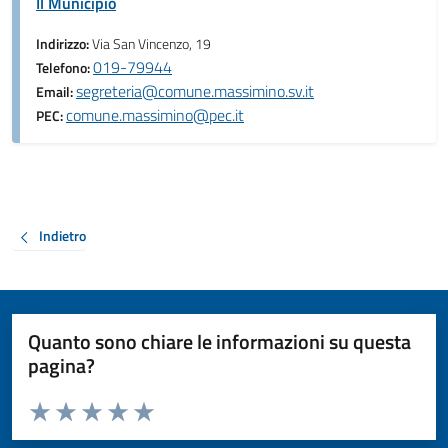
Il Municipio
Indirizzo:
Via San Vincenzo, 19
019-79944
Telefono:
segreteria@comune.massimino.sv.it
Email:
comune.massimino@pec.it
PEC:
Indietro
Quanto sono chiare le informazioni su questa
pagina?
Valuta da 1 a 5 stelle la pagina
Valuta 1 stelle su 5
Valuta 2 stelle su 5
Valuta 3 stelle su 5
Valuta 4 stelle su 5
Valuta 5 stelle su 5