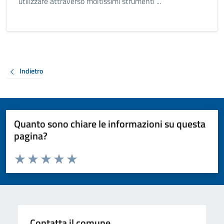
utilizzare attraverso moltissimi strumenti ...
Indietro
Quanto sono chiare le informazioni su questa
pagina?
Valuta da 1 a 5 stelle la pagina
Valuta 1 stelle su 5
Valuta 2 stelle su 5
Valuta 3 stelle su 5
Valuta 4 stelle su 5
Valuta 5 stelle su 5
Contatta il comune